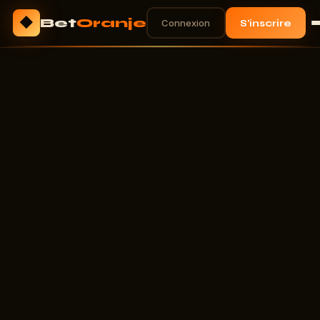
Bet
Oranje
S'inscrire
Connexion