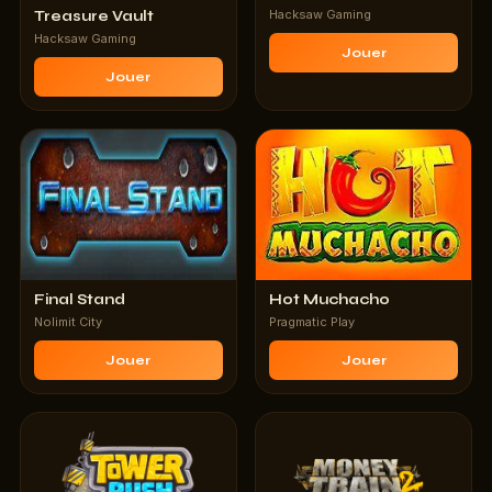
Hacksaw Gaming
Treasure Vault
Hacksaw Gaming
Jouer
Jouer
Final Stand
Hot Muchacho
Nolimit City
Pragmatic Play
Jouer
Jouer