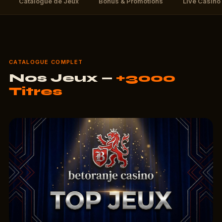
Catalogue de Jeux
Bonus & Promotions
Live Casino
CATALOGUE COMPLET
Nos Jeux —
+3000
Titres